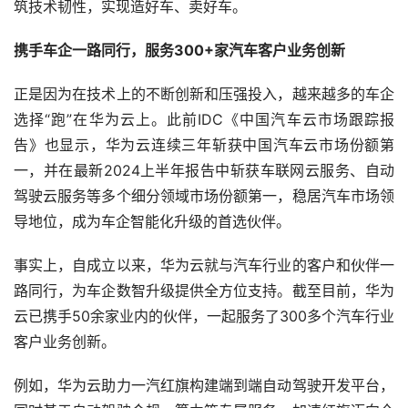
筑技术韧性，实现造好车、卖好车。
携手车企一路同行，服务300+家汽车客户业务创新
正是因为在技术上的不断创新和压强投入，越来越多的车企
选择“跑”在华为云上。此前IDC《中国汽车云市场跟踪报
告》也显示，华为云连续三年斩获中国汽车云市场份额第
一，并在最新2024上半年报告中斩获车联网云服务、自动
驾驶云服务等多个细分领域市场份额第一，稳居汽车市场领
导地位，成为车企智能化升级的首选伙伴。
事实上，自成立以来，华为云就与汽车行业的客户和伙伴一
路同行，为车企数智升级提供全方位支持。截至目前，华为
云已携手50余家业内的伙伴，一起服务了300多个汽车行业
客户业务创新。
例如，华为云助力一汽红旗构建端到端自动驾驶开发平台，