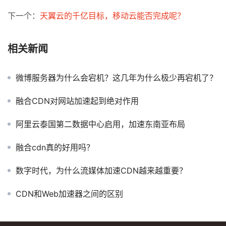
下一个：
天翼云的千亿目标，移动云能否完成呢？
相关新闻
微博服务器为什么会宕机？这几年为什么极少再宕机了？
融合CDN对网站加速起到绝对作用
阿里云泰国第二数据中心启用，加速东南亚布局
融合cdn真的好用吗？
数字时代，为什么流媒体加速CDN越来越重要？
CDN和Web加速器之间的区别