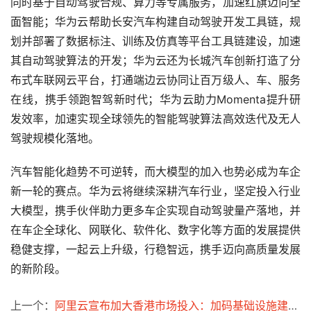
同时基于自动驾驶合规、算力等专属服务，加速红旗迈向全
面智能；华为云帮助长安汽车构建自动驾驶开发工具链，规
划并部署了数据标注、训练及仿真等平台工具链建设，加速
其自动驾驶算法的开发；华为云还为长城汽车创新打造了分
布式车联网云平台，打通端边云协同让百万级人、车、服务
在线，携手领跑智驾新时代；华为云助力Momenta提升研
发效率，加速实现全球领先的智能驾驶算法高效迭代及无人
驾驶规模化落地。
汽车智能化趋势不可逆转，而大模型的加入也势必成为车企
新一轮的赛点。华为云将继续深耕汽车行业，坚定投入行业
大模型，携手伙伴助力更多车企实现自动驾驶量产落地，并
在车企全球化、网联化、软件化、数字化等方面的发展提供
稳健支撑，一起云上升级，行稳智远，携手迈向高质量发展
的新阶段。
上一个：
阿里云宣布加大香港市场投入：加码基础设施建设，扶持本地人才培育