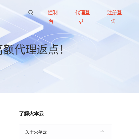
控制
代理登
注册登
台
录
陆
高额代理返点！
了解火伞云
关于火伞云