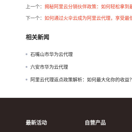
上一个：
揭秘阿里云分销伙伴政策：如何轻松拿到
下一个：
如何通过火伞云成为阿里云代理，享受最
相关新闻
石嘴山市华为云代理
六安市华为云代理
阿里云代理返点政策解析：如何最大化你的收益
最新活动
自营产品