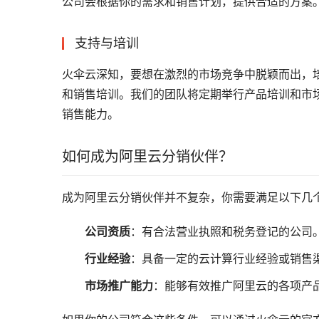
公司会根据你的需求和销售计划，提供合适的方案
支持与培训
火伞云深知，要想在激烈的市场竞争中脱颖而出，
和销售培训。我们的团队将定期举行产品培训和市
销售能力。
如何成为阿里云分销伙伴？
成为阿里云分销伙伴并不复杂，你需要满足以下几
公司资质
：有合法营业执照和税务登记的公司
行业经验
：具备一定的云计算行业经验或销售
市场推广能力
：能够有效推广阿里云的各项产