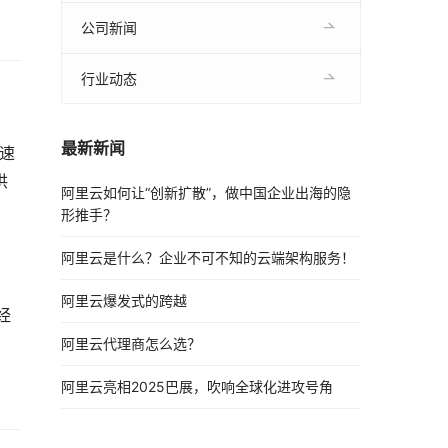
公司新闻
行业动态
最新新闻
速
供
阿里云如何让“创新扩散”，做中国企业出海的隐
形推手？
阿里云是什么？企业不可不知的云端架构服务！
阿里云爆发式的跨越
经
阿里云代理商怎么选？
阿里云亮相2025巴展，吹响全球化进攻号角