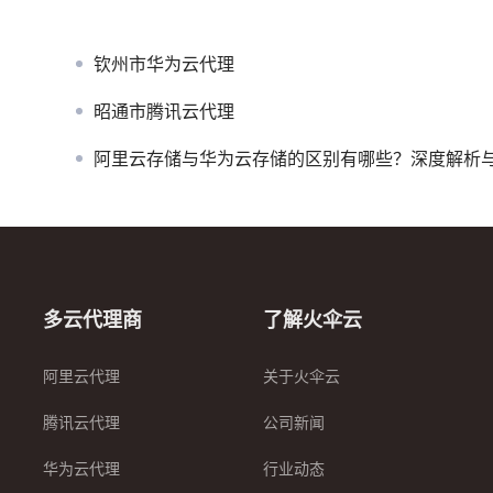
钦州市华为云代理
昭通市腾讯云代理
阿里云存储与华为云存储的区别有哪些？深度解析与对
多云代理商
了解火伞云
阿里云代理
关于火伞云
腾讯云代理
公司新闻
华为云代理
行业动态