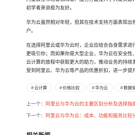
初学者来说极为友好。
华为云虽然相对年轻，但其在技术支持方面表现出
户。
在选择阿里云或华为云时，企业应结合自身需求进
更吸引你；而如果你是大型企业，华为云在安全性
云计算的旅程中获取更大的助力，推动业务的持续
受到阿里云、华为云等产品的优惠折扣，进一步提
云计算
价格比较
华为云
数据
上一个：
阿里云与华为云的主要区别分析及选择指
下一个：
阿里云与华为云：成本、功能和服务比较