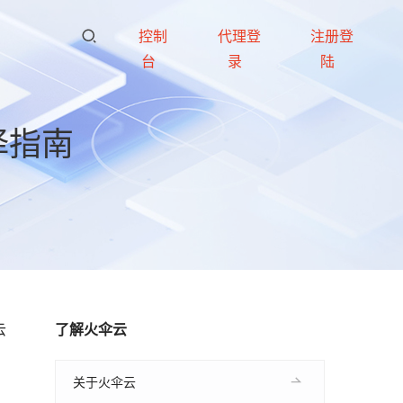
控制
代理登
注册登
台
录
陆
择指南
云
了解火伞云
，
关于火伞云