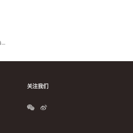
比
关注我们