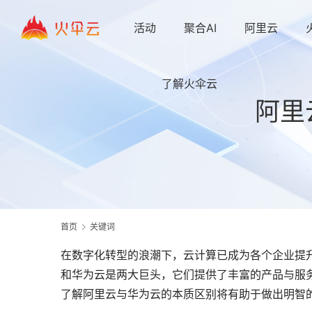
活动
聚合AI
阿里云
了解火伞云
阿里
首页
关键词
在数字化转型的浪潮下，云计算已成为各个企业提
和华为云是两大巨头，它们提供了丰富的产品与服
了解阿里云与华为云的本质区别将有助于做出明智