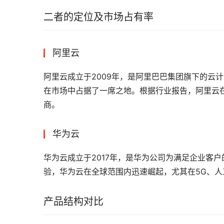
二者的定位及市场占有率
阿里云
阿里云成立于2009年，是阿里巴巴集团旗下的云
在市场中占据了一席之地。根据行业报告，阿里云
商。
华为云
华为云成立于2017年，是华为公司为满足企业客
验，华为云在全球范围内迅速崛起，尤其在5G、
产品结构对比