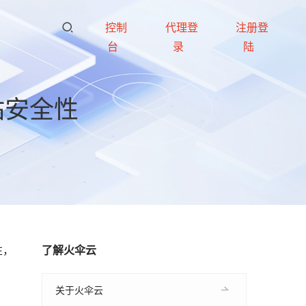
控制
代理登
注册登
台
录
陆
站安全性
性，
了解火伞云
关于火伞云