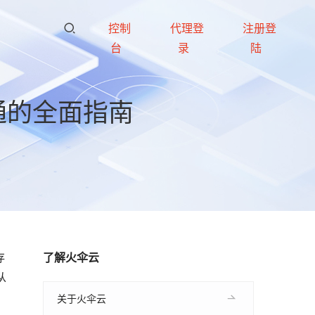
控制
代理登
注册登
台
录
陆
通的全面指南
存
了解火伞云
从
关于火伞云