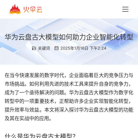
华为云盘古大模型如何助力企业智能化转型
关键词
2025年1月16日 下午2:24
在当今快速发展的数字时代，企业面临着巨大的竞争压力与
市场挑战。如何利用先进的技术工具来提升自身的竞争力，
成为了一个亟待解决的问题。华为云盘古大模型作为数字化
转型中的一项重要技术，正帮助许多企业实现智能化转型，
提升效率与效益。本文将深入探讨华为云盘古大模型的功能
及其在实战中的应用。
什么是华为云盘古大模型？