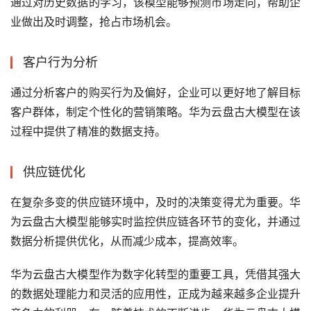
通过对历史数据的学习，该模型能够预测市场走向，帮助企
业做出及时调整，抢占市场机会。
客户行为分析
通过分析客户的购买行为及偏好，企业可以更好地了解目标
客户群体，制定个性化的营销策略。华为云盘古大模型在该
过程中提供了精准的数据支持。
供应链优化
在复杂多变的供应链环境中，及时的决策变得尤为重要。华
为云盘古大模型能够实时监控供应链各环节的变化，并通过
数据分析提供优化，从而减少成本，提高效率。
华为云盘古大模型作为数字化转型的重要工具，凭借其强大
的数据处理能力和灵活的应用性，正成为越来越多企业提升