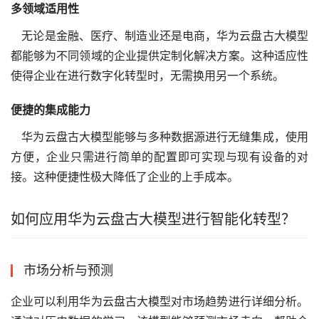
多领域适用性
   无论是金融、医疗、制造业还是电商，华为云盘古大模型
都能够为不同领域的企业提供定制化解决方案。这种适应性
使得企业在进行数字化转型时，无需换用另一个系统。
便捷的集成能力
   华为云盘古大模型能够与多种数据源进行无缝集成，使用
方便，企业只需进行简单的配置即可实现与现有设备的对
接。这种便捷性极大降低了企业的上手成本。
如何应用华为云盘古大模型进行智能化转型？
市场分析与预测
企业可以利用华为云盘古大模型对市场趋势进行详细分析。