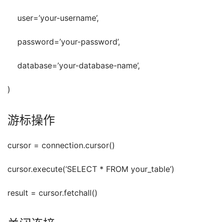
    user=’your-username’,
    password=’your-password’,
    database=’your-database-name’,
)
游标操作
cursor = connection.cursor()
cursor.execute(‘SELECT * FROM your_table’)
result = cursor.fetchall()