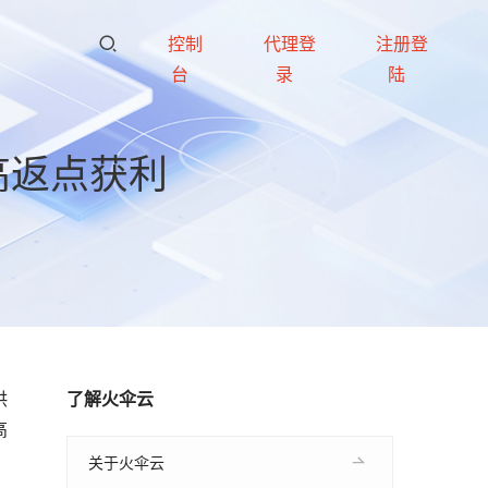
控制
代理登
注册登
台
录
陆
高返点获利
供
了解火伞云
高
关于火伞云