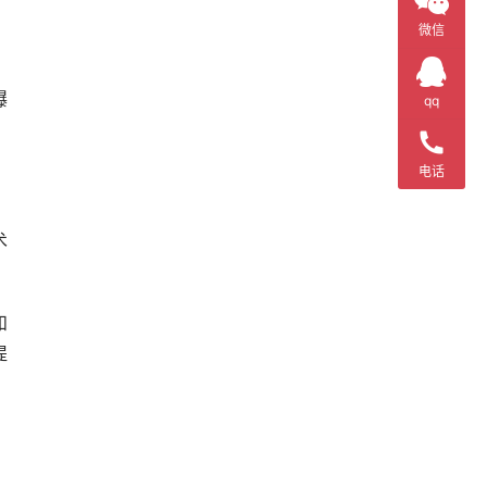
微信
曝
qq
电话
术
和
提