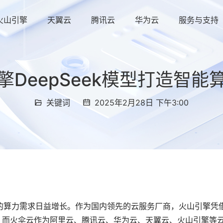
火山引擎
天翼云
腾讯云
华为云
服务与支持
擎DeepSeek模型打造智能
关键词
2025年2月28日 下午3:00
的算力需求日益增长。作为国内领先的云服务厂商，火山引擎凭
地位。而火伞云作为阿里云、腾讯云、华为云、天翼云、火山引擎等