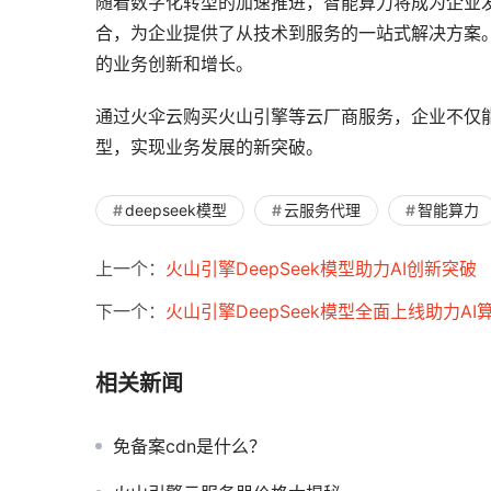
随着数字化转型的加速推进，智能算力将成为企业发
合，为企业提供了从技术到服务的一站式解决方案
的业务创新和增长。
通过火伞云购买火山引擎等云厂商服务，企业不仅
型，实现业务发展的新突破。
deepseek模型
云服务代理
智能算力
上一个：
火山引擎DeepSeek模型助力AI创新突破
下一个：
火山引擎DeepSeek模型全面上线助力AI
相关新闻
免备案cdn是什么？