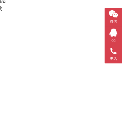
的结
效
微信
qq
电话