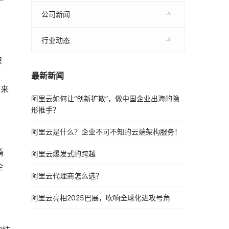
公司新闻
行业动态
识
最新新闻
带来
阿里云如何让“创新扩散”，做中国企业出海的隐
形推手？
阿里云是什么？企业不可不知的云端架构服务！
腾
阿里云爆发式的跨越
企
阿里云代理商怎么选？
阿里云亮相2025巴展，吹响全球化进攻号角