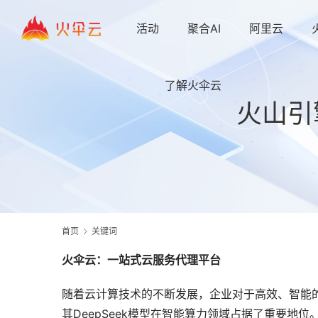
活动
聚合AI
阿里云
了解火伞云
火山引
首页
关键词
火伞云：一站式云服务代理平台
随着云计算技术的不断发展，企业对于高效、智能
其DeepSeek模型在智能算力领域占据了重要