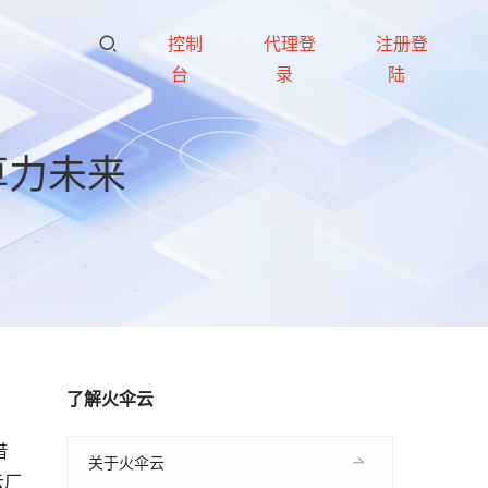
控制
代理登
注册登
台
录
陆
算力未来
了解火伞云
借
关于火伞云
云厂