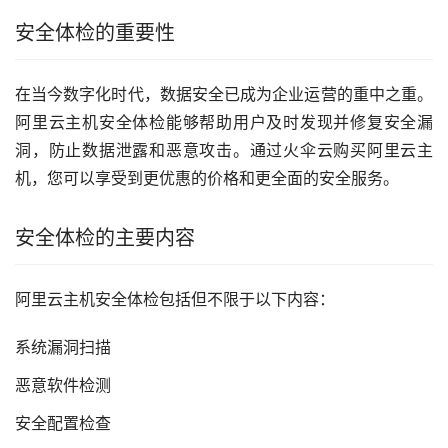
安全体检的重要性
在当今数字化时代，数据安全已成为企业运营的重中之重。
阿里云主机安全体检能够帮助用户及时发现并修复安全漏
洞，防止数据泄露和恶意攻击。通过火伞云购买阿里云主
机，您可以享受到更优惠的价格和更全面的安全服务。
安全体检的主要内容
阿里云主机安全体检包括但不限于以下内容：
系统漏洞扫描
恶意软件检测
安全配置检查