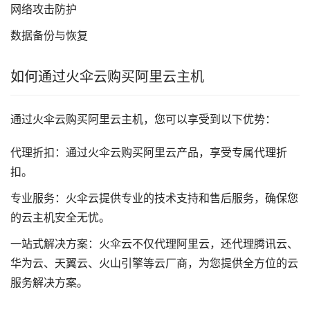
网络攻击防护
数据备份与恢复
如何通过火伞云购买阿里云主机
通过火伞云购买阿里云主机，您可以享受到以下优势：
代理折扣：通过火伞云购买阿里云产品，享受专属代理折
扣。
专业服务：火伞云提供专业的技术支持和售后服务，确保您
的云主机安全无忧。
一站式解决方案：火伞云不仅代理阿里云，还代理腾讯云、
华为云、天翼云、火山引擎等云厂商，为您提供全方位的云
服务解决方案。