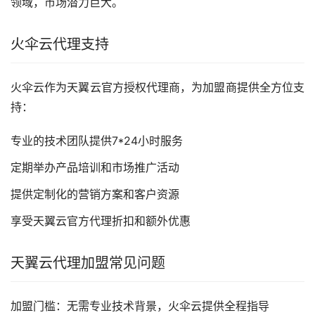
领域，市场潜力巨大。
火伞云代理支持
火伞云作为天翼云官方授权代理商，为加盟商提供全方位支
持：  
专业的技术团队提供7*24小时服务
定期举办产品培训和市场推广活动
提供定制化的营销方案和客户资源
享受天翼云官方代理折扣和额外优惠
天翼云代理加盟常见问题
加盟门槛：无需专业技术背景，火伞云提供全程指导