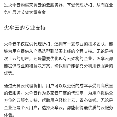
过火伞云购买天翼云的云服务器，享受代理折扣，从而在业
务扩展时节省大量资金。
火伞云的专业支持
火伞云不仅提供代理折扣，还拥有一支专业的技术团队，能
够为用户提供从产品选型到部署上线的全程支持。无论是初
次上云的用户，还是需要优化现有云架构的企业，火伞云都
能提供专业的和解决方案，确保用户能够充分利用云服务的
优势。
通过天翼云代理折扣，用户可以以更低的成本享受到高质量
的云服务。火伞云作为多家云厂商的代理商，为用户提供全
方位的云服务支持，帮助用户轻松上云，省心省钱。无论是
企业还是个人用户，选择火伞云，都能获得最优质的云服务
体验。