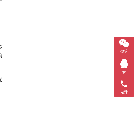
一
最
微信
的
qq
优
电话