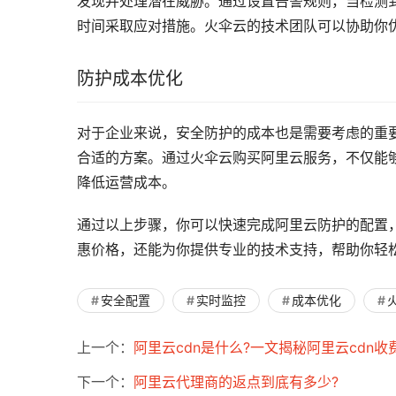
发现并处理潜在威胁。通过设置告警规则，当检测
时间采取应对措施。火伞云的技术团队可以协助你
防护成本优化
对于企业来说，安全防护的成本也是需要考虑的重
合适的方案。通过火伞云购买阿里云服务，不仅能
降低运营成本。
通过以上步骤，你可以快速完成阿里云防护的配置
惠价格，还能为你提供专业的技术支持，帮助你轻
安全配置
实时监控
成本优化
上一个：
阿里云cdn是什么?一文揭秘阿里云cdn
下一个：
阿里云代理商的返点到底有多少?