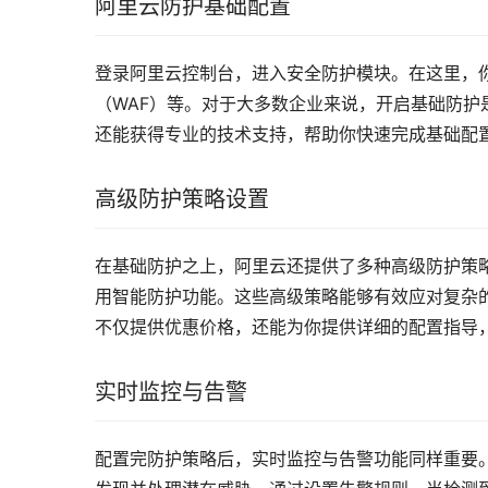
阿里云防护基础配置
登录阿里云控制台，进入安全防护模块。在这里，你
（WAF）等。对于大多数企业来说，开启基础防
还能获得专业的技术支持，帮助你快速完成基础配
高级防护策略设置
在基础防护之上，阿里云还提供了多种高级防护策略
用智能防护功能。这些高级策略能够有效应对复杂
不仅提供优惠价格，还能为你提供详细的配置指导
实时监控与告警
配置完防护策略后，实时监控与告警功能同样重要