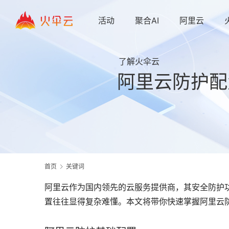
活动
聚合AI
阿里云
了解火伞云
阿里云防护配
首页
关键词
阿里云作为国内领先的云服务提供商，其安全防护
置往往显得复杂难懂。本文将带你快速掌握阿里云