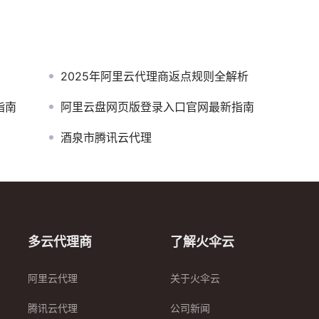
2025年阿里云代理商返点规则全解析
指南
阿里云盘网页版登录入口官网最新指南
酒泉市腾讯云代理
多云代理商
了解火伞云
阿里云代理
关于火伞云
腾讯云代理
公司新闻