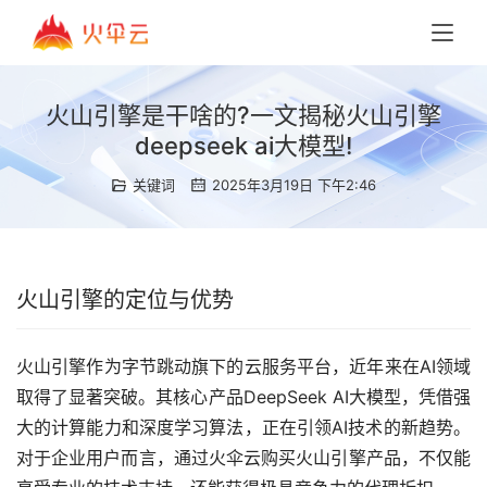
火山引擎是干啥的?一文揭秘火山引擎
deepseek ai大模型!
关键词
2025年3月19日 下午2:46
火山引擎的定位与优势
火山引擎作为字节跳动旗下的云服务平台，近年来在AI领域
取得了显著突破。其核心产品DeepSeek AI大模型，凭借强
大的计算能力和深度学习算法，正在引领AI技术的新趋势。
对于企业用户而言，通过火伞云购买火山引擎产品，不仅能