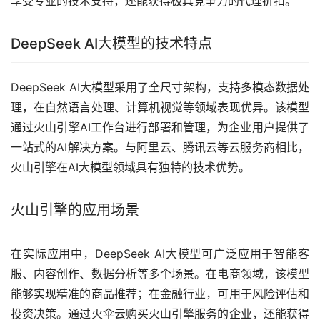
享受专业的技术支持，还能获得极具竞争力的代理折扣。
DeepSeek AI大模型的技术特点
DeepSeek AI大模型采用了全尺寸架构，支持多模态数据处
理，在自然语言处理、计算机视觉等领域表现优异。该模型
通过火山引擎AI工作台进行部署和管理，为企业用户提供了
一站式的AI解决方案。与阿里云、腾讯云等云服务商相比，
火山引擎在AI大模型领域具有独特的技术优势。
火山引擎的应用场景
在实际应用中，DeepSeek AI大模型可广泛应用于智能客
服、内容创作、数据分析等多个场景。在电商领域，该模型
能够实现精准的商品推荐；在金融行业，可用于风险评估和
投资决策。通过火伞云购买火山引擎服务的企业，还能获得