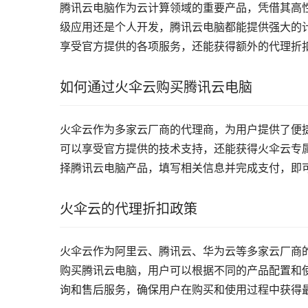
腾讯云电脑作为云计算领域的重要产品，凭借其高
级应用还是个人开发，腾讯云电脑都能提供强大的
享受官方提供的各项服务，还能获得额外的代理折
如何通过火伞云购买腾讯云电脑
火伞云作为多家云厂商的代理商，为用户提供了便
可以享受官方提供的技术支持，还能获得火伞云专
择腾讯云电脑产品，填写相关信息并完成支付，即
火伞云的代理折扣政策
火伞云作为阿里云、腾讯云、华为云等多家云厂商
购买腾讯云电脑，用户可以根据不同的产品配置和
询和售后服务，确保用户在购买和使用过程中获得