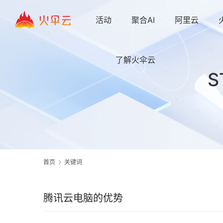
活动
聚合AI
阿里云
了解火伞云
首页
关键词
腾讯云电脑的优势