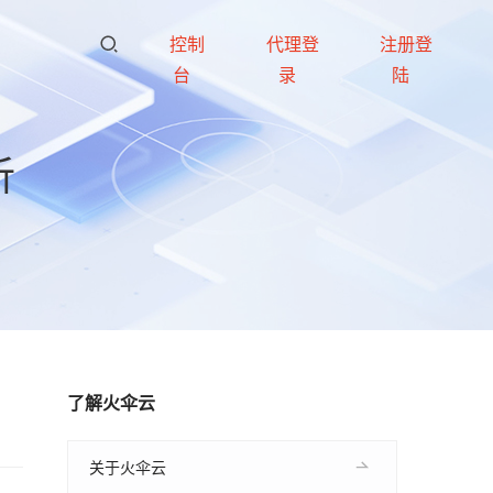
控制
代理登
注册登
台
录
陆
析
了解火伞云
关于火伞云