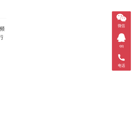
微信
频
行
qq
电话