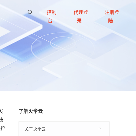
控制
代理登
注册登
台
录
陆
发
了解火伞云
技
将拉
关于火伞云