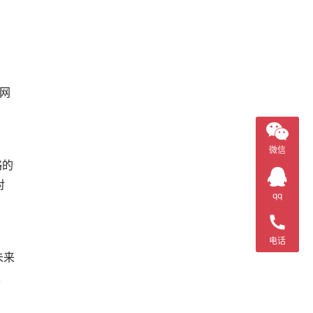
网
、
微信
略的
对
qq
电话
未来
、