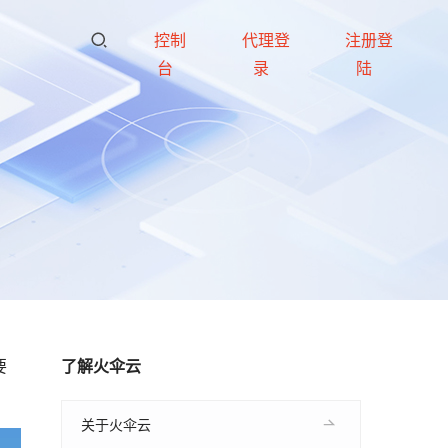
控制
代理登
注册登
台
录
陆
要
了解火伞云
关于火伞云