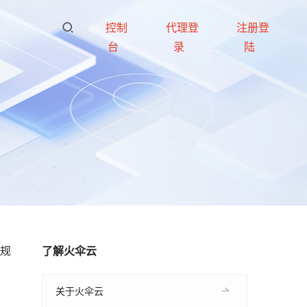
控制
代理登
注册登
台
录
陆
大规
了解火伞云
关于火伞云