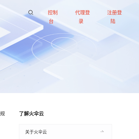
控制
代理登
注册登
台
录
陆
大规
了解火伞云
关于火伞云