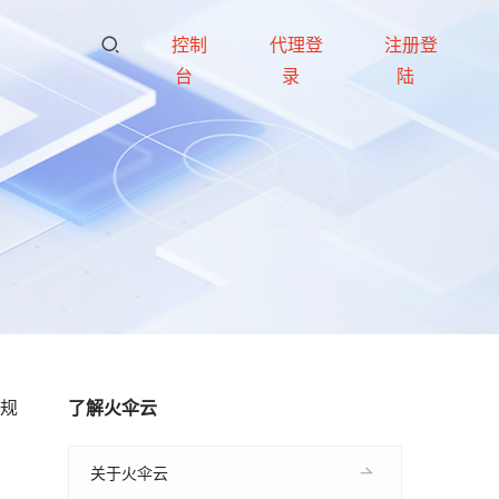
控制
代理登
注册登
台
录
陆
大规
了解火伞云
关于火伞云