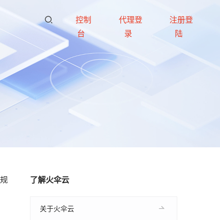
控制
代理登
注册登
台
录
陆
大规
了解火伞云
关于火伞云