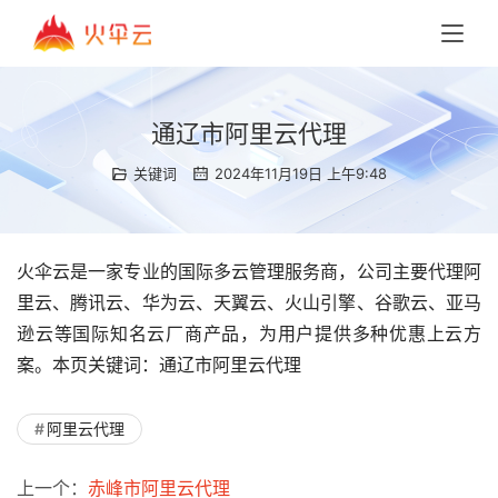
通辽市阿里云代理
关键词
2024年11月19日 上午9:48
火伞云是一家专业的国际多云管理服务商，公司主要代理阿
里云、腾讯云、华为云、天翼云、火山引擎、谷歌云、亚马
逊云等国际知名云厂商产品，为用户提供多种优惠上云方
案。本页关键词：通辽市阿里云代理
阿里云代理
上一个：
赤峰市阿里云代理