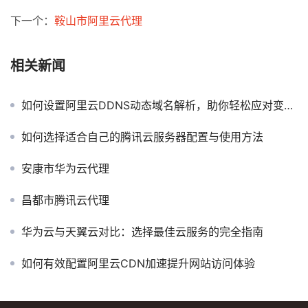
下一个：
鞍山市阿里云代理
相关新闻
如何设置阿里云DDNS动态域名解析，助你轻松应对变化的IP地址
如何选择适合自己的腾讯云服务器配置与使用方法
安康市华为云代理
昌都市腾讯云代理
华为云与天翼云对比：选择最佳云服务的完全指南
如何有效配置阿里云CDN加速提升网站访问体验