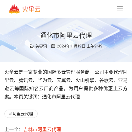
通化市阿里云代理
关键词
2024年11月19日 上午9:49
火伞云是一家专业的国际多云管理服务商，公司主要代理阿
里云、腾讯云、华为云、天翼云、火山引擎、谷歌云、亚马
逊云等国际知名云厂商产品，为用户提供多种优惠上云方
案。本页关键词：通化市阿里云代理
阿里云代理
上一个：
吉林市阿里云代理