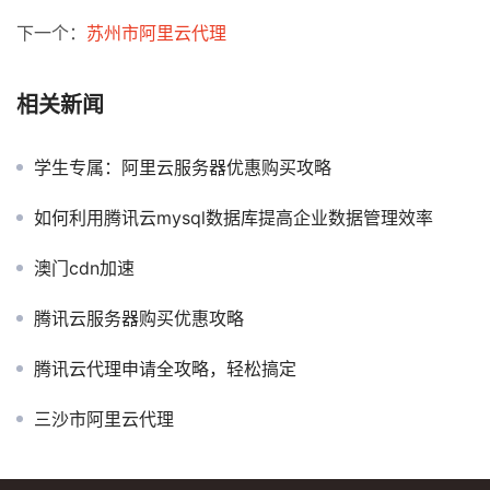
下一个：
苏州市阿里云代理
相关新闻
学生专属：阿里云服务器优惠购买攻略
如何利用腾讯云mysql数据库提高企业数据管理效率
澳门cdn加速
腾讯云服务器购买优惠攻略
腾讯云代理申请全攻略，轻松搞定
三沙市阿里云代理