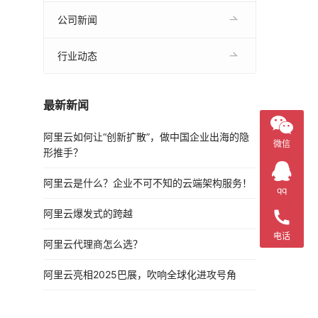
公司新闻
行业动态
最新新闻
阿里云如何让“创新扩散”，做中国企业出海的隐
微信
形推手？
阿里云是什么？企业不可不知的云端架构服务！
qq
阿里云爆发式的跨越
电话
阿里云代理商怎么选？
阿里云亮相2025巴展，吹响全球化进攻号角