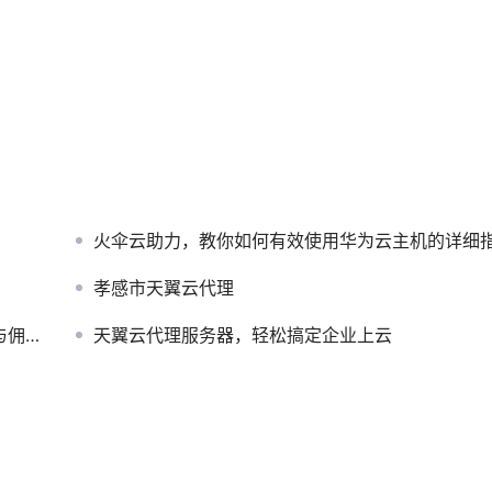
火伞云助力，教你如何有效使用华为云主机的详细
孝感市天翼云代理
解读
天翼云代理服务器，轻松搞定企业上云