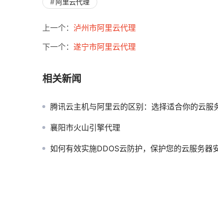
阿里云代理
上一个：
泸州市阿里云代理
下一个：
遂宁市阿里云代理
相关新闻
腾讯云主机与阿里云的区别：选择适合你的云服
襄阳市火山引擎代理
如何有效实施DDOS云防护，保护您的云服务器