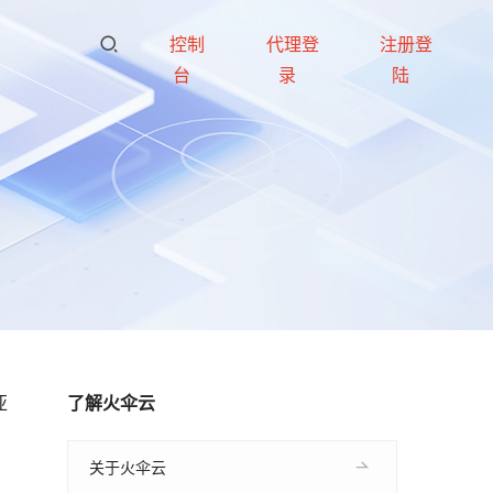
控制
代理登
注册登
台
录
陆
亚
了解火伞云
关于火伞云