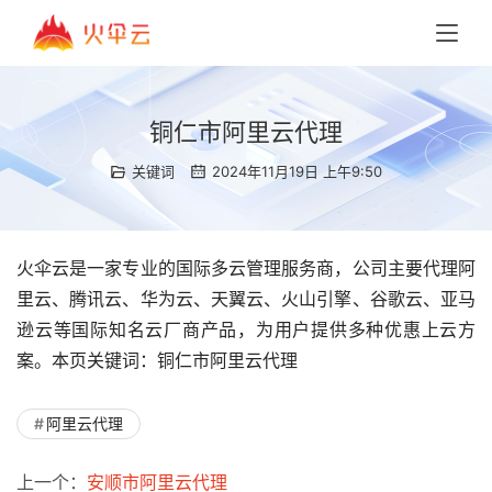
铜仁市阿里云代理
关键词
2024年11月19日 上午9:50
火伞云是一家专业的国际多云管理服务商，公司主要代理阿
里云、腾讯云、华为云、天翼云、火山引擎、谷歌云、亚马
逊云等国际知名云厂商产品，为用户提供多种优惠上云方
案。本页关键词：铜仁市阿里云代理
阿里云代理
上一个：
安顺市阿里云代理