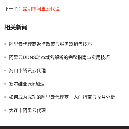
下一个：
昆明市阿里云代理
相关新闻
阿里云代理商返点政策与服务器销售技巧
阿里云DDNS动态域名解析的完整指南与实用技巧
海口市腾讯云代理
塞尔维亚cdn加速
如何成为成功的阿里云代理商：入门指南与收益分析
大连市阿里云代理