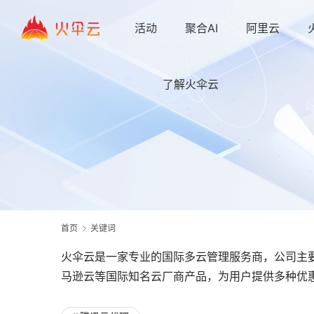
活动
聚合AI
阿里云
了解火伞云
首页
关键词
火伞云是一家专业的国际多云管理服务商，公司主
马逊云等国际知名云厂商产品，为用户提供多种优