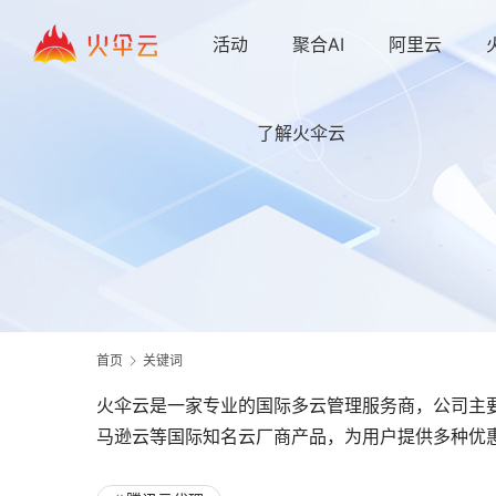
活动
聚合AI
阿里云
了解火伞云
首页
关键词
火伞云是一家专业的国际多云管理服务商，公司主
马逊云等国际知名云厂商产品，为用户提供多种优