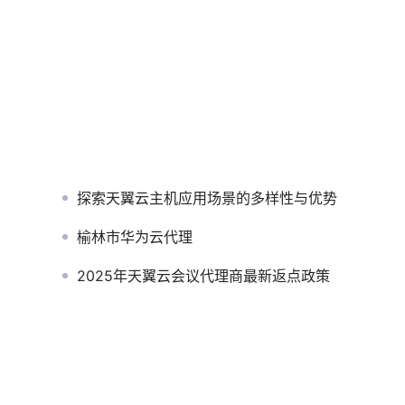
探索天翼云主机应用场景的多样性与优势
榆林市华为云代理
2025年天翼云会议代理商最新返点政策