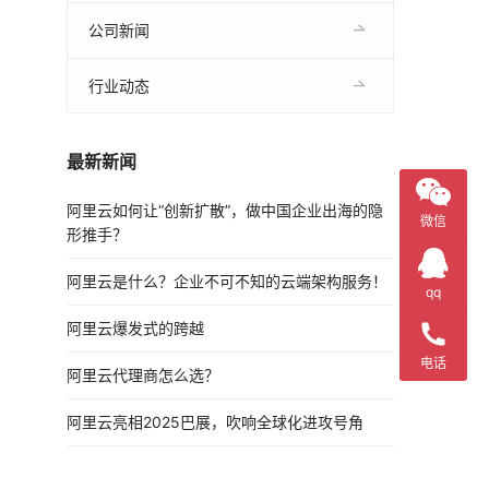
公司新闻
行业动态
最新新闻
阿里云如何让“创新扩散”，做中国企业出海的隐
微信
形推手？
阿里云是什么？企业不可不知的云端架构服务！
qq
阿里云爆发式的跨越
电话
阿里云代理商怎么选？
阿里云亮相2025巴展，吹响全球化进攻号角