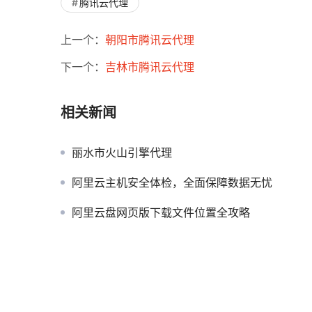
腾讯云代理
上一个：
朝阳市腾讯云代理
下一个：
吉林市腾讯云代理
相关新闻
丽水市火山引擎代理
阿里云主机安全体检，全面保障数据无忧
阿里云盘网页版下载文件位置全攻略