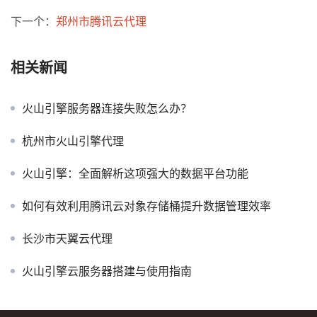
下一个：
郑州市腾讯云代理
相关新闻
火山引擎服务器连接失败怎么办？
杭州市火山引擎代理
火山引擎：全面解析这项强大的数据平台功能
如何有效利用腾讯云对象存储桶提升数据管理效率
长沙市天翼云代理
火山引擎云服务器搭建与使用指南