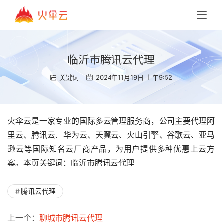
临沂市腾讯云代理
关键词
2024年11月19日 上午9:52
火伞云是一家专业的国际多云管理服务商，公司主要代理阿
里云、腾讯云、华为云、天翼云、火山引擎、谷歌云、亚马
逊云等国际知名云厂商产品，为用户提供多种优惠上云方
案。本页关键词：临沂市腾讯云代理
腾讯云代理
上一个：
聊城市腾讯云代理