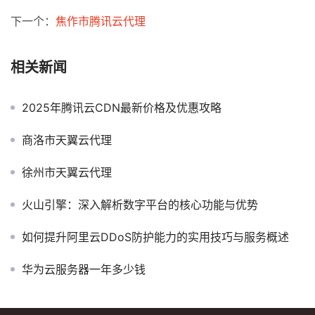
下一个：
焦作市腾讯云代理
相关新闻
2025年腾讯云CDN最新价格及优惠攻略
商洛市天翼云代理
徐州市天翼云代理
火山引擎：深入解析数字平台的核心功能与优势
如何提升阿里云DDoS防护能力的实用技巧与服务概述
华为云服务器一年多少钱