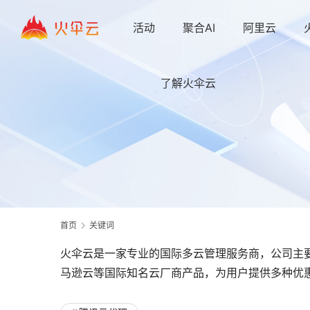
活动
聚合AI
阿里云
了解火伞云
首页
关键词
火伞云是一家专业的国际多云管理服务商，公司主
马逊云等国际知名云厂商产品，为用户提供多种优