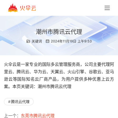
潮州市腾讯云代理
关键词
2024年11月19日 上午9:53
火伞云是一家专业的国际多云管理服务商，公司主要代理阿
里云、腾讯云、华为云、天翼云、火山引擎、谷歌云、亚马
逊云等国际知名云厂商产品，为用户提供多种优惠上云方
案。本页关键词：潮州市腾讯云代理
腾讯云代理
上一个：
东莞市腾讯云代理