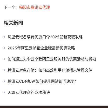
下一个：
揭阳市腾讯云代理
相关新闻
阿里云域名续费优惠口令2025最新获取攻略
2025年阿里云邮箱企业版最新优惠攻略
如何通过火伞云享受阿里云服务器的优惠活动与折扣
腾讯云对象存储：如何高效利用存储桶来管理文件
腾讯云CDN加速如何提升网站访问速度？
天翼云代理商的成功秘诀