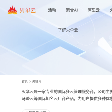
活动
聚合AI
阿里云
了解火伞云
首页
关键词
火伞云是一家专业的国际多云管理服务商，公司主
马逊云等国际知名云厂商产品，为用户提供多种优