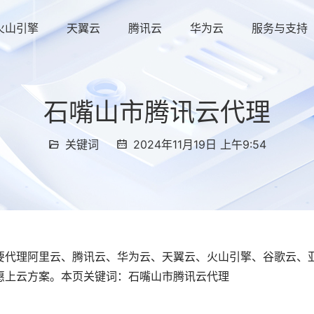
火山引擎
天翼云
腾讯云
华为云
服务与支持
石嘴山市腾讯云代理
关键词
2024年11月19日 上午9:54
要代理阿里云、腾讯云、华为云、天翼云、火山引擎、谷歌云、
惠上云方案。本页关键词：石嘴山市腾讯云代理