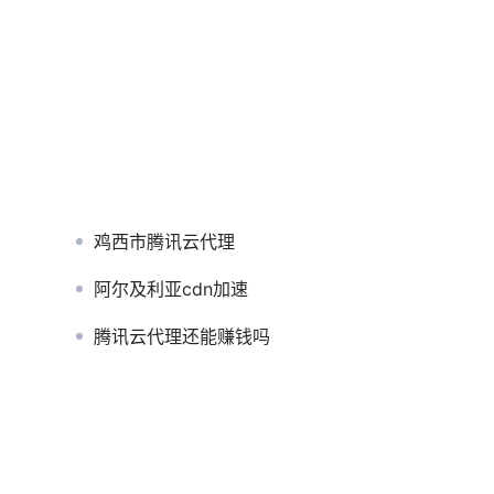
鸡西市腾讯云代理
阿尔及利亚cdn加速
腾讯云代理还能赚钱吗