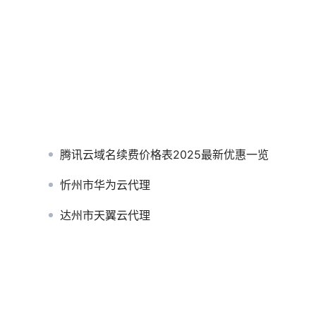
腾讯云域名续费价格表2025最新优惠一览
忻州市华为云代理
达州市天翼云代理