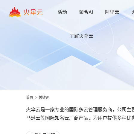
活动
聚合AI
阿里云
了解火伞云
首页
关键词
火伞云是一家专业的国际多云管理服务商，公司主
马逊云等国际知名云厂商产品，为用户提供多种优