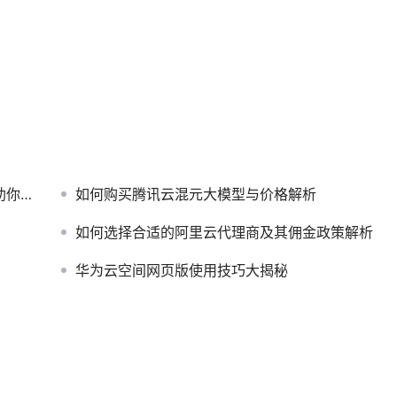
钱！
如何购买腾讯云混元大模型与价格解析
如何选择合适的阿里云代理商及其佣金政策解析
华为云空间网页版使用技巧大揭秘