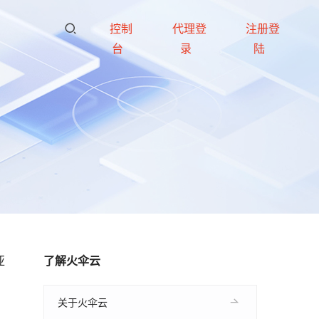
控制
代理登
注册登
台
录
陆
亚
了解火伞云
关于火伞云