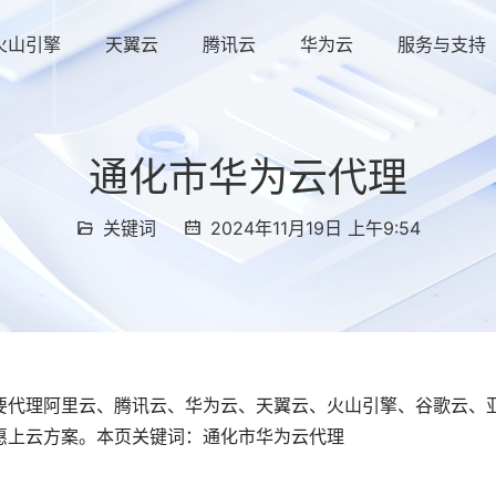
火山引擎
天翼云
腾讯云
华为云
服务与支持
通化市华为云代理
关键词
2024年11月19日 上午9:54
要代理阿里云、腾讯云、华为云、天翼云、火山引擎、谷歌云、
惠上云方案。本页关键词：通化市华为云代理