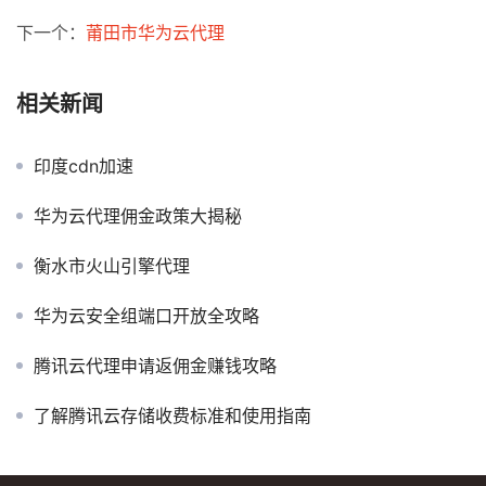
下一个：
莆田市华为云代理
相关新闻
印度cdn加速
华为云代理佣金政策大揭秘
衡水市火山引擎代理
华为云安全组端口开放全攻略
腾讯云代理申请返佣金赚钱攻略
了解腾讯云存储收费标准和使用指南