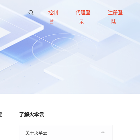
控制
代理登
注册登
台
录
陆
亚
了解火伞云
关于火伞云