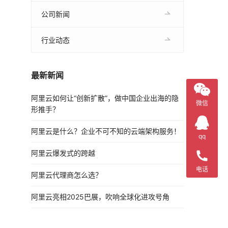
公司新闻
行业动态
最新新闻
阿里云如何让“创新扩散”，做中国企业出海的隐
微信
形推手？
阿里云是什么？企业不可不知的云端架构服务！
qq
阿里云爆发式的跨越
电话
阿里云代理商怎么选？
阿里云亮相2025巴展，吹响全球化进攻号角