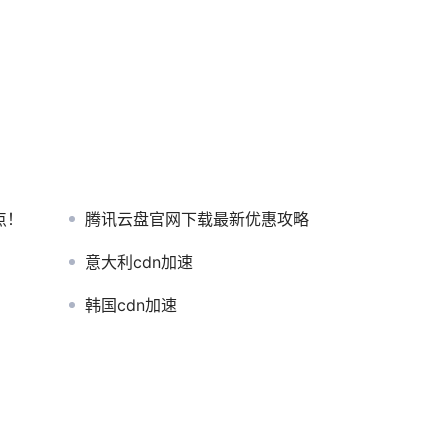
点！
腾讯云盘官网下载最新优惠攻略
意大利cdn加速
韩国cdn加速