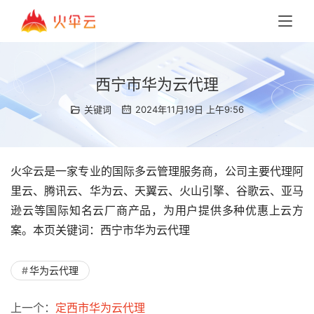
西宁市华为云代理
关键词
2024年11月19日 上午9:56
火伞云是一家专业的国际多云管理服务商，公司主要代理阿
里云、腾讯云、华为云、天翼云、火山引擎、谷歌云、亚马
逊云等国际知名云厂商产品，为用户提供多种优惠上云方
案。本页关键词：西宁市华为云代理
华为云代理
上一个：
定西市华为云代理