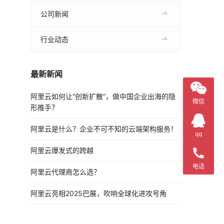
公司新闻
行业动态
最新新闻
阿里云如何让“创新扩散”，做中国企业出海的隐
微信
形推手？
阿里云是什么？企业不可不知的云端架构服务！
qq
阿里云爆发式的跨越
电话
阿里云代理商怎么选？
阿里云亮相2025巴展，吹响全球化进攻号角