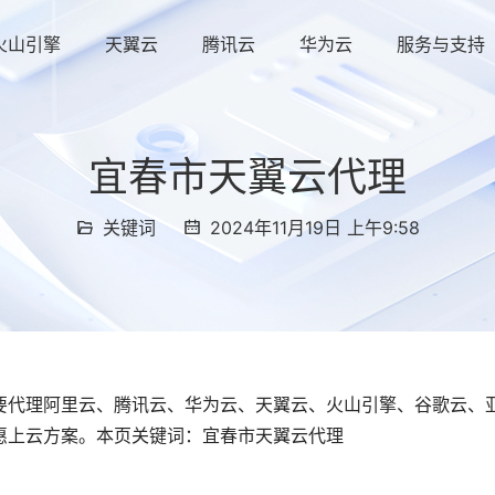
火山引擎
天翼云
腾讯云
华为云
服务与支持
宜春市天翼云代理
关键词
2024年11月19日 上午9:58
要代理阿里云、腾讯云、华为云、天翼云、火山引擎、谷歌云、
惠上云方案。本页关键词：宜春市天翼云代理