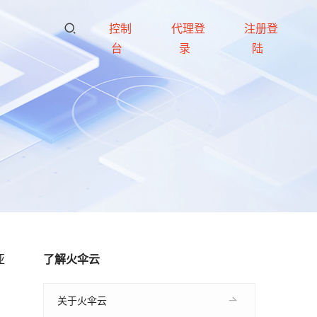
控制
代理登
注册登
台
录
陆
亚
了解火伞云
关于火伞云