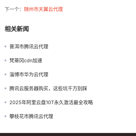
下一个：
随州市天翼云代理
相关新闻
普洱市腾讯云代理
梵蒂冈cdn加速
淄博市华为云代理
腾讯云服务器购买，这些坑千万别踩
2025年阿里云盘10T永久激活最全攻略
攀枝花市腾讯云代理