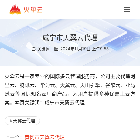
咸宁市天翼云代理
关键词
2024年11月19日 上午9:58
火伞云是一家专业的国际多云管理服务商，公司主要代理阿
里云、腾讯云、华为云、天翼云、火山引擎、谷歌云、亚马
逊云等国际知名云厂商产品，为用户提供多种优惠上云方
案。本页关键词：咸宁市天翼云代理
天翼云代理
上一个：
黄冈市天翼云代理