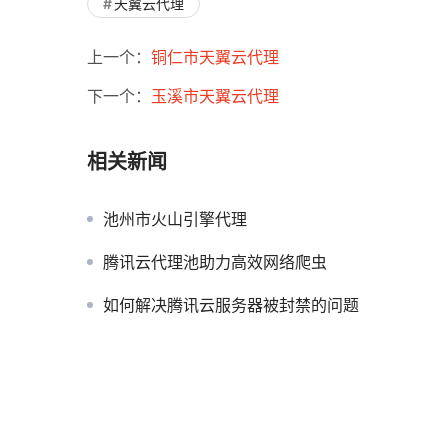
天翼云代理
上一个：
铜仁市天翼云代理
下一个：
玉溪市天翼云代理
相关新闻
池州市火山引擎代理
腾讯云代理池助力高效网络爬虫
如何解决腾讯云服务器被封禁的问题