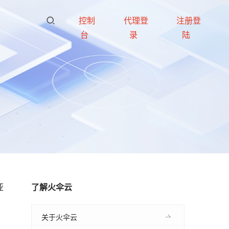
控制
代理登
注册登
台
录
陆
亚
了解火伞云
关于火伞云