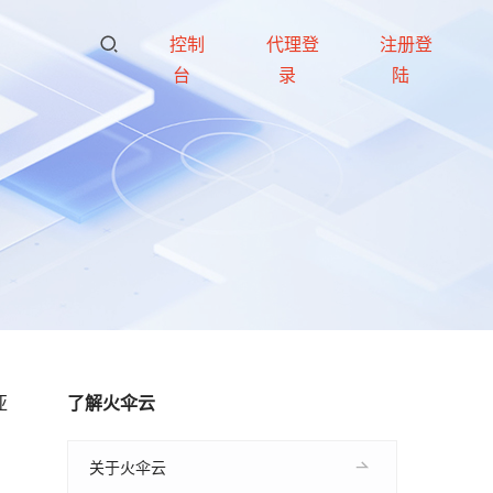
控制
代理登
注册登
台
录
陆
亚
了解火伞云
关于火伞云