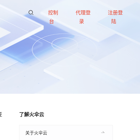
控制
代理登
注册登
台
录
陆
亚
了解火伞云
关于火伞云