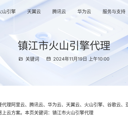
火山引擎
天翼云
腾讯云
华为云
服务与支持
镇江市火山引擎代理
关键词
2024年11月19日 上午10:00
要代理阿里云、腾讯云、华为云、天翼云、火山引擎、谷歌云、
惠上云方案。本页关键词：镇江市火山引擎代理