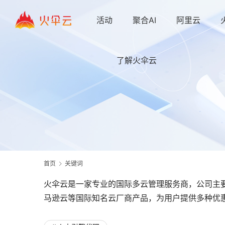
活动
聚合AI
阿里云
了解火伞云
首页
关键词
火伞云是一家专业的国际多云管理服务商，公司主
马逊云等国际知名云厂商产品，为用户提供多种优