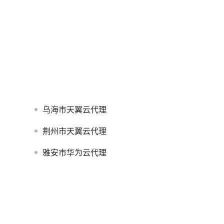
乌海市天翼云代理
荆州市天翼云代理
雅安市华为云代理