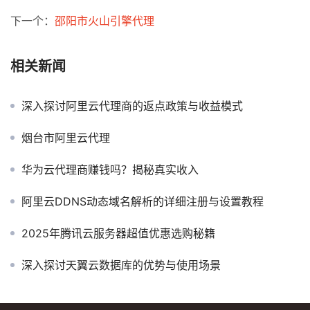
下一个：
邵阳市火山引擎代理
相关新闻
深入探讨阿里云代理商的返点政策与收益模式
烟台市阿里云代理
华为云代理商赚钱吗？揭秘真实收入
阿里云DDNS动态域名解析的详细注册与设置教程
2025年腾讯云服务器超值优惠选购秘籍
深入探讨天翼云数据库的优势与使用场景